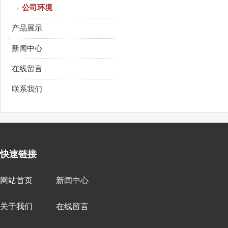
公司环境
产品展示
新闻中心
在线留言
联系我们
快速链接
网站首页
新闻中心
关于我们
在线留言